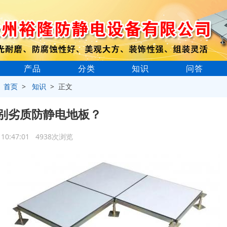
产品
分类
知识
问答
>
首页
>
知识
> 正文
别劣质防静电地板？
7 10:47:01 4938次浏览