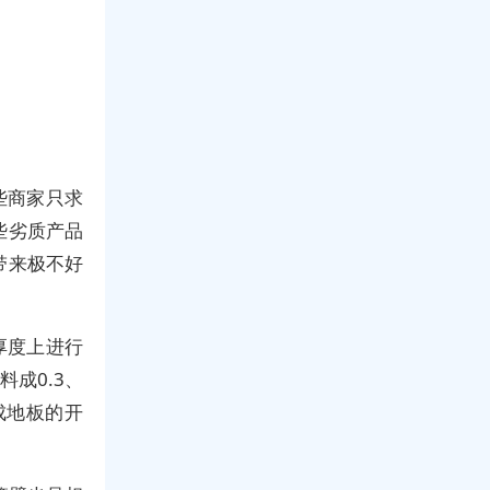
些商家只求
些劣质产品
带来极不好
厚度上进行
料成0.3、
成地板的开