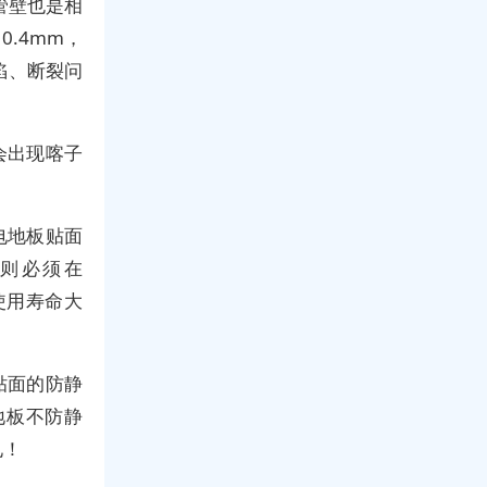
管壁也是相
0.4mm，
陷、断裂问
会出现喀子
电地板贴面
北方则必须在
使用寿命大
贴面的防静
地板不防静
电！