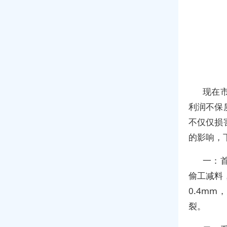
现在
利润不保
不仅仅损
的影响，
一：
偷工减料，
0.4m
裂。