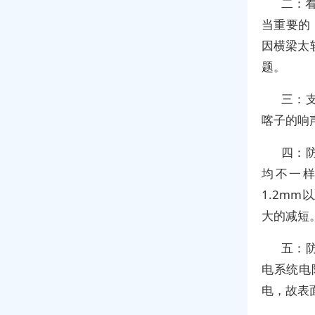
二：
当重要的，
因横梁太
题。
三：
喀子的响
四：
均不一样，
1.2m
大的减短
五：
电系统电
电，故表