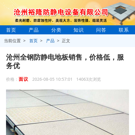
首页
产品
分类
知识
问答
联系
当前位置 >
首页
>
产品
> 正文
沧州全钢防静电地板销售，价格低，服
务优
面议
价格：
2026-08-05 10:57:01 14063次浏览