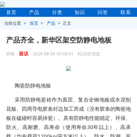
首页
产品
分类
知识
问答
联系
当前位置 >
首页
>
产品
> 正文
产品齐全，新华区架空防静电地板
面议
价格：
2026-08-06 05:06:01 8226次浏览
陶瓷防静电地板
采用防静电瓷砖作为面层、复合全钢地板或水泥刨
花板、四周导电胶条封边加工而成（没有胶条的陶瓷地
板在磕碰时容易掉瓷）。具有防静电性能稳定、环保、
防火、高耐磨、高寿命（使用寿命30年以上）、高承
载（均布载荷1200kg/平方米以上）、防水、防潮、装